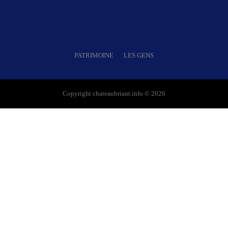
PATRIMOINE
LES GENS
Copyright chateaubriant.info © 2026